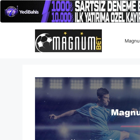
İçeriğe
atla
Magnu