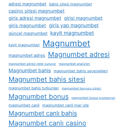
adresi magnumbet
bahis sitesi magnumbet
casino sitesi magnumbet
giris adresi magnumbet
girisi magnumbet
giris yap magnumbet
giris magnumbet
kayit magnumbet
güncel magnumbet
Magnumbet
kayit magnumbet
Magnumbet adresi
magnumbet adres
magnumbet adresi neler sunuyor
magnumbet analizleri
Magnumbet bahis
magnumbet bahis seçenekleri
Magnumbet bahis sitesi
magnumbet bahis tutkunları
magnumbet başvuru süreci
Magnumbet bonus
magnumbet bonus promosyon
magnumbet canli
magnumbet canli maç izle
Magnumbet canlı bahis
Magnumbet canlı casino