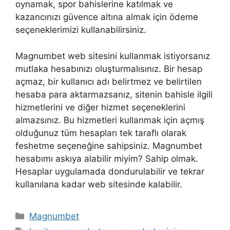
oynamak, spor bahislerine katılmak ve
kazancınızı güvence altına almak için ödeme
seçeneklerimizi kullanabilirsiniz.
Magnumbet web sitesini kullanmak istiyorsanız
mutlaka hesabınızı oluşturmalısınız. Bir hesap
açmaz, bir kullanıcı adı belirtmez ve belirtilen
hesaba para aktarmazsanız, sitenin bahisle ilgili
hizmetlerini ve diğer hizmet seçeneklerini
almazsınız. Bu hizmetleri kullanmak için açmış
olduğunuz tüm hesapları tek taraflı olarak
feshetme seçeneğine sahipsiniz. Magnumbet
hesabımı askıya alabilir miyim? Sahip olmak.
Hesaplar uygulamada dondurulabilir ve tekrar
kullanılana kadar web sitesinde kalabilir.
Kategoriler
Magnumbet
Etiketler