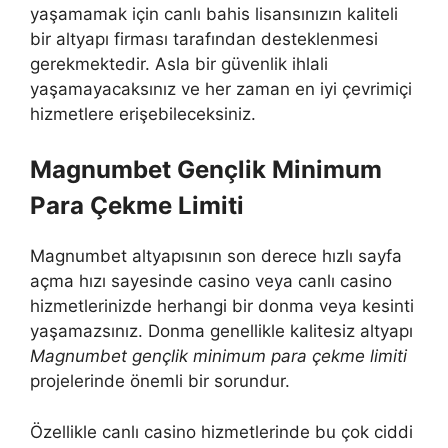
yaşamamak için canlı bahis lisansınızın kaliteli
bir altyapı firması tarafından desteklenmesi
gerekmektedir. Asla bir güvenlik ihlali
yaşamayacaksınız ve her zaman en iyi çevrimiçi
hizmetlere erişebileceksiniz.
Magnumbet Gençlik Minimum
Para Çekme Limiti
Magnumbet altyapısının son derece hızlı sayfa
açma hızı sayesinde casino veya canlı casino
hizmetlerinizde herhangi bir donma veya kesinti
yaşamazsınız. Donma genellikle kalitesiz altyapı
Magnumbet gençlik minimum para çekme limiti
projelerinde önemli bir sorundur.
Özellikle canlı casino hizmetlerinde bu çok ciddi