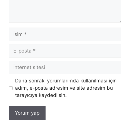
İsim
E-
posta
İnternet
sitesi
Daha sonraki yorumlarımda kullanılması için
adım, e-posta adresim ve site adresim bu
tarayıcıya kaydedilsin.