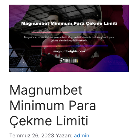
Magnumbet
Minimum Para
Çekme Limiti
Temmuz 26, 2023
Yazarı:
admin