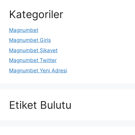
Kategoriler
Magnumbet
Magnumbet Giriş
Magnumbet Şikayet
Magnumbet Twitter
Magnumbet Yeni Adresi
Etiket Bulutu