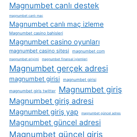
Magnumbet canlı destek
magnumbet canlı maç
Magnumbet canlı maç izleme
Magnumbet casino bahisleri
Magnumbet casino oyunları
magnumbet casino sitesi
magnumbet com
magnumbet erişimi
magnumbet finansal i̇şlemleri
Magnumbet gerçek adresi
magnumbet girisi
magnumbet girisi
Magnumbet giriş
magnumbet giris twitter
Magnumbet giriş adresi
Magnumbet giriş yap
magnumbet güncel adres
Magnumbet güncel adresi
Magnumbet güncel giriş