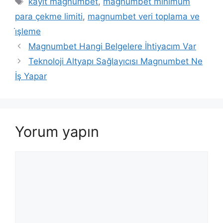
kayit magnumbet
,
magnumbet minimum
para çekme limiti
,
magnumbet veri toplama ve
i̇şleme
Magnumbet Hangi Belgelere İhtiyacım Var
Teknoloji Altyapı Sağlayıcısı Magnumbet Ne
İş Yapar
Yorum yapın
Yorum