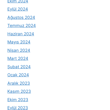
Ekim 2024
Eylül 2024
Ağustos 2024
Temmuz 2024
Haziran 2024
Mayıs 2024
Nisan 2024
Mart 2024
Şubat 2024
Ocak 2024
Aralık 2023
Kasım 2023
Ekim 2023
Eylül 2023