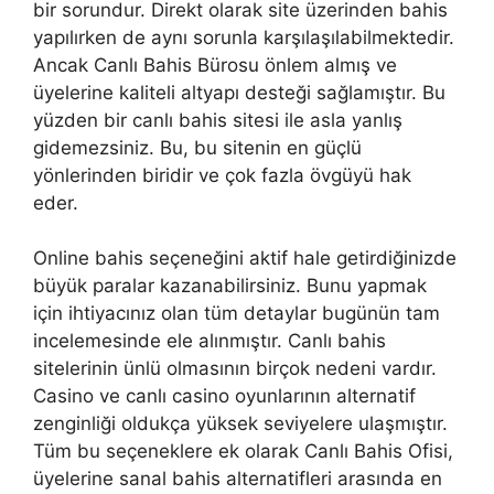
bir sorundur. Direkt olarak site üzerinden bahis
yapılırken de aynı sorunla karşılaşılabilmektedir.
Ancak Canlı Bahis Bürosu önlem almış ve
üyelerine kaliteli altyapı desteği sağlamıştır. Bu
yüzden bir canlı bahis sitesi ile asla yanlış
gidemezsiniz. Bu, bu sitenin en güçlü
yönlerinden biridir ve çok fazla övgüyü hak
eder.
Online bahis seçeneğini aktif hale getirdiğinizde
büyük paralar kazanabilirsiniz. Bunu yapmak
için ihtiyacınız olan tüm detaylar bugünün tam
incelemesinde ele alınmıştır. Canlı bahis
sitelerinin ünlü olmasının birçok nedeni vardır.
Casino ve canlı casino oyunlarının alternatif
zenginliği oldukça yüksek seviyelere ulaşmıştır.
Tüm bu seçeneklere ek olarak Canlı Bahis Ofisi,
üyelerine sanal bahis alternatifleri arasında en