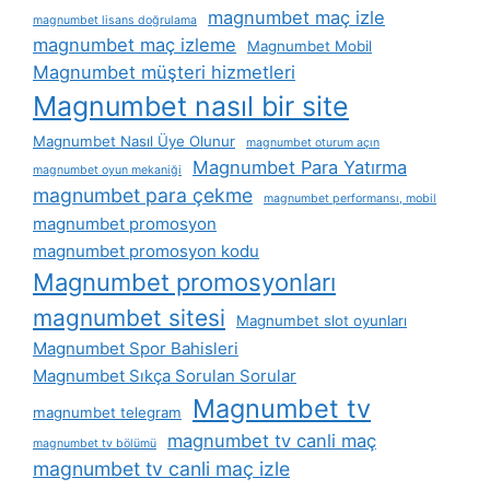
magnumbet maç izle
magnumbet lisans doğrulama
magnumbet maç izleme
Magnumbet Mobil
Magnumbet müşteri hizmetleri
Magnumbet nasıl bir site
Magnumbet Nasıl Üye Olunur
magnumbet oturum açın
Magnumbet Para Yatırma
magnumbet oyun mekaniği
magnumbet para çekme
magnumbet performansı, mobil
magnumbet promosyon
magnumbet promosyon kodu
Magnumbet promosyonları
magnumbet sitesi
Magnumbet slot oyunları
Magnumbet Spor Bahisleri
Magnumbet Sıkça Sorulan Sorular
Magnumbet tv
magnumbet telegram
magnumbet tv canli maç
magnumbet tv bölümü
magnumbet tv canli maç izle