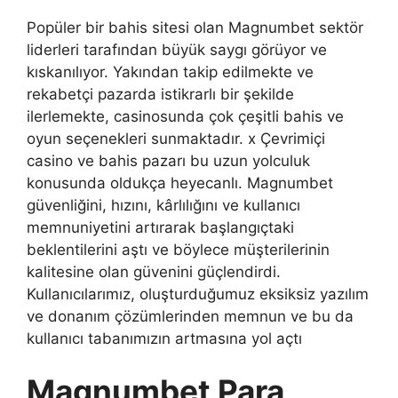
Popüler bir bahis sitesi olan Magnumbet sektör
liderleri tarafından büyük saygı görüyor ve
kıskanılıyor. Yakından takip edilmekte ve
rekabetçi pazarda istikrarlı bir şekilde
ilerlemekte, casinosunda çok çeşitli bahis ve
oyun seçenekleri sunmaktadır. x Çevrimiçi
casino ve bahis pazarı bu uzun yolculuk
konusunda oldukça heyecanlı. Magnumbet
güvenliğini, hızını, kârlılığını ve kullanıcı
memnuniyetini artırarak başlangıçtaki
beklentilerini aştı ve böylece müşterilerinin
kalitesine olan güvenini güçlendirdi.
Kullanıcılarımız, oluşturduğumuz eksiksiz yazılım
ve donanım çözümlerinden memnun ve bu da
kullanıcı tabanımızın artmasına yol açtı
Magnumbet Para