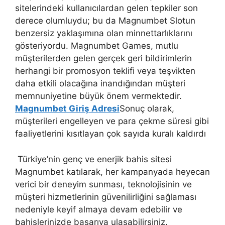
sitelerindeki kullanıcılardan gelen tepkiler son
derece olumluydu; bu da Magnumbet Slotun
benzersiz yaklaşımına olan minnettarlıklarını
gösteriyordu. Magnumbet Games, mutlu
müşterilerden gelen gerçek geri bildirimlerin
herhangi bir promosyon teklifi veya teşvikten
daha etkili olacağına inandığından müşteri
memnuniyetine büyük önem vermektedir.
Magnumbet Giriş Adresi
Sonuç olarak,
müşterileri engelleyen ve para çekme süresi gibi
faaliyetlerini kısıtlayan çok sayıda kuralı kaldırdı
Türkiye’nin genç ve enerjik bahis sitesi
Magnumbet katılarak, her kampanyada heyecan
verici bir deneyim sunması, teknolojisinin ve
müşteri hizmetlerinin güvenilirliğini sağlaması
nedeniyle keyif almaya devam edebilir ve
bahislerinizde başarıya ulaşabilirsiniz.