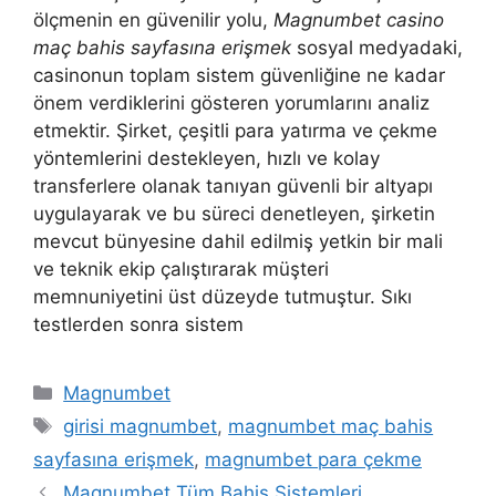
ölçmenin en güvenilir yolu,
Magnumbet casino
maç bahis sayfasına erişmek
sosyal medyadaki,
casinonun toplam sistem güvenliğine ne kadar
önem verdiklerini gösteren yorumlarını analiz
etmektir. Şirket, çeşitli para yatırma ve çekme
yöntemlerini destekleyen, hızlı ve kolay
transferlere olanak tanıyan güvenli bir altyapı
uygulayarak ve bu süreci denetleyen, şirketin
mevcut bünyesine dahil edilmiş yetkin bir mali
ve teknik ekip çalıştırarak müşteri
memnuniyetini üst düzeyde tutmuştur. Sıkı
testlerden sonra sistem
Kategoriler
Magnumbet
Etiketler
girisi magnumbet
,
magnumbet maç bahis
sayfasına erişmek
,
magnumbet para çekme
Magnumbet Tüm Bahis Sistemleri