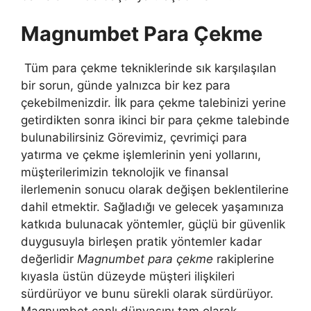
Magnumbet Para Çekme
Tüm para çekme tekniklerinde sık karşılaşılan
bir sorun, günde yalnızca bir kez para
çekebilmenizdir. İlk para çekme talebinizi yerine
getirdikten sonra ikinci bir para çekme talebinde
bulunabilirsiniz Görevimiz, çevrimiçi para
yatırma ve çekme işlemlerinin yeni yollarını,
müşterilerimizin teknolojik ve finansal
ilerlemenin sonucu olarak değişen beklentilerine
dahil etmektir. Sağladığı ve gelecek yaşamınıza
katkıda bulunacak yöntemler, güçlü bir güvenlik
duygusuyla birleşen pratik yöntemler kadar
değerlidir
Magnumbet para çekme
rakiplerine
kıyasla üstün düzeyde müşteri ilişkileri
sürdürüyor ve bunu sürekli olarak sürdürüyor.