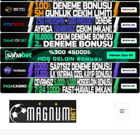
İçeriğe
atla
Menü