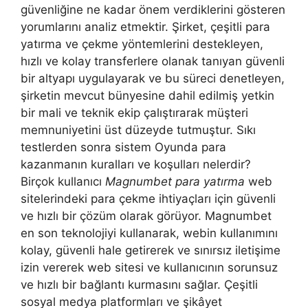
güvenliğine ne kadar önem verdiklerini gösteren
yorumlarını analiz etmektir. Şirket, çeşitli para
yatırma ve çekme yöntemlerini destekleyen,
hızlı ve kolay transferlere olanak tanıyan güvenli
bir altyapı uygulayarak ve bu süreci denetleyen,
şirketin mevcut bünyesine dahil edilmiş yetkin
bir mali ve teknik ekip çalıştırarak müşteri
memnuniyetini üst düzeyde tutmuştur. Sıkı
testlerden sonra sistem Oyunda para
kazanmanın kuralları ve koşulları nelerdir?
Birçok kullanıcı
Magnumbet para yatırma
web
sitelerindeki para çekme ihtiyaçları için güvenli
ve hızlı bir çözüm olarak görüyor. Magnumbet
en son teknolojiyi kullanarak, webin kullanımını
kolay, güvenli hale getirerek ve sınırsız iletişime
izin vererek web sitesi ve kullanıcının sorunsuz
ve hızlı bir bağlantı kurmasını sağlar. Çeşitli
sosyal medya platformları ve şikâyet