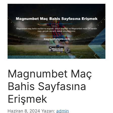
Magnumbet Maç
Bahis Sayfasına
Erişmek
Haziran 8, 2024
Yazarı:
admin