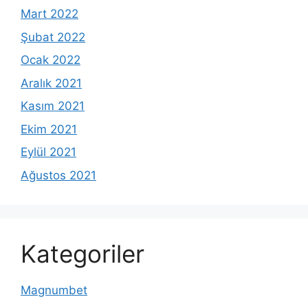
Mart 2022
Şubat 2022
Ocak 2022
Aralık 2021
Kasım 2021
Ekim 2021
Eylül 2021
Ağustos 2021
Kategoriler
Magnumbet