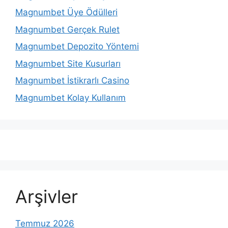
Magnumbet Üye Ödülleri
Magnumbet Gerçek Rulet
Magnumbet Depozito Yöntemi
Magnumbet Site Kusurları
Magnumbet İstikrarlı Casino
Magnumbet Kolay Kullanım
Arşivler
Temmuz 2026