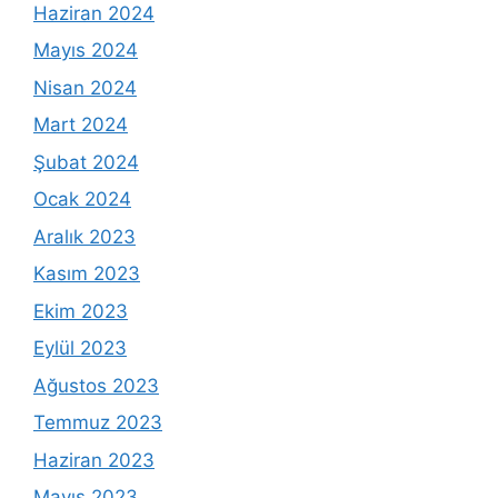
Haziran 2024
Mayıs 2024
Nisan 2024
Mart 2024
Şubat 2024
Ocak 2024
Aralık 2023
Kasım 2023
Ekim 2023
Eylül 2023
Ağustos 2023
Temmuz 2023
Haziran 2023
Mayıs 2023