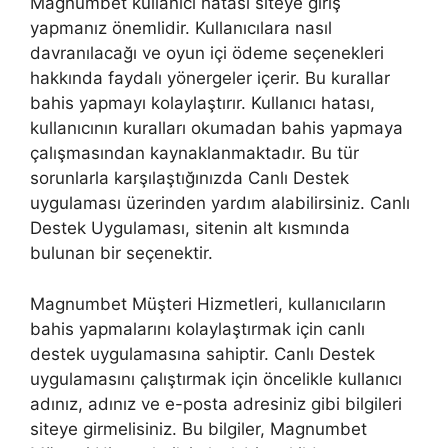
Magnumbet kullanıcı hatası siteye giriş
yapmanız önemlidir. Kullanıcılara nasıl
davranılacağı ve oyun içi ödeme seçenekleri
hakkında faydalı yönergeler içerir. Bu kurallar
bahis yapmayı kolaylaştırır. Kullanıcı hatası,
kullanıcının kuralları okumadan bahis yapmaya
çalışmasından kaynaklanmaktadır. Bu tür
sorunlarla karşılaştığınızda Canlı Destek
uygulaması üzerinden yardım alabilirsiniz. Canlı
Destek Uygulaması, sitenin alt kısmında
bulunan bir seçenektir.
Magnumbet Müşteri Hizmetleri, kullanıcıların
bahis yapmalarını kolaylaştırmak için canlı
destek uygulamasına sahiptir. Canlı Destek
uygulamasını çalıştırmak için öncelikle kullanıcı
adınız, adınız ve e-posta adresiniz gibi bilgileri
siteye girmelisiniz. Bu bilgiler, Magnumbet