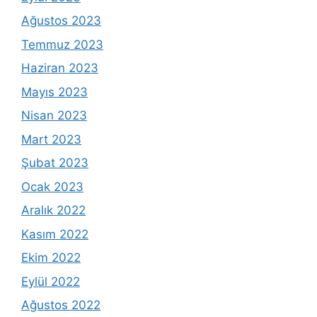
Ağustos 2023
Temmuz 2023
Haziran 2023
Mayıs 2023
Nisan 2023
Mart 2023
Şubat 2023
Ocak 2023
Aralık 2022
Kasım 2022
Ekim 2022
Eylül 2022
Ağustos 2022