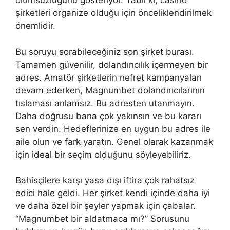
olumsuzluğunu gösteriyor. Tabii ki, casino
şirketleri organize olduğu için önceliklendirilmek
önemlidir.
Bu soruyu sorabileceğiniz son şirket burası.
Tamamen güvenilir, dolandırıcılık içermeyen bir
adres. Amatör şirketlerin nefret kampanyaları
devam ederken, Magnumbet dolandırıcılarının
tıslaması anlamsız. Bu adresten utanmayın.
Daha doğrusu bana çok yakınsın ve bu kararı
sen verdin. Hedeflerinize en uygun bu adres ile
aile olun ve fark yaratın. Genel olarak kazanmak
için ideal bir seçim olduğunu söyleyebiliriz.
Bahisçilere karşı yasa dışı iftira çok rahatsız
edici hale geldi. Her şirket kendi içinde daha iyi
ve daha özel bir şeyler yapmak için çabalar.
“Magnumbet bir aldatmaca mı?” Sorusunu