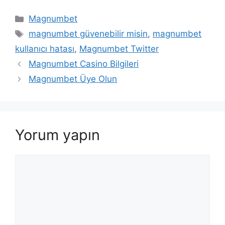
Kategoriler
Magnumbet
Etiketler
magnumbet güvenebilir misin
,
magnumbet
kullanıcı hatası
,
Magnumbet Twitter
Magnumbet Casino Bilgileri
Magnumbet Üye Olun
Yorum yapın
Yorum