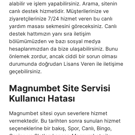
alabilir ve işlem yapabilirsiniz. Arama, sitenin
canlı destek hizmetidir. Müşterilerinize ve
ziyaretçilerinize 7/24 hizmet veren bu canlı
yardım masası sekmesini göreceksiniz. Canlı
destek hattımızın yanı sıra iletişim
bölümümüzden ve bazı sosyal medya
hesaplarımızdan da bize ulaşabilirsiniz. Bunu
önlemek zordur, ancak ciddi bir sorun olması
durumunda doğrudan Lisans Veren ile iletişime
geçebilirsiniz.
Magnumbet Site Servisi
Kullanıcı Hatası
Magnumbet sitesi oyun severlere hizmet
vermektedir. Bu tarihten sonra sunulan hizmet
seçeneklerine bir bakış, Spor, Canlı, Bingo,