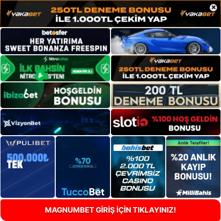
×
MAGNUMBET GİRİŞ İÇİN TIKLAYINIZ!