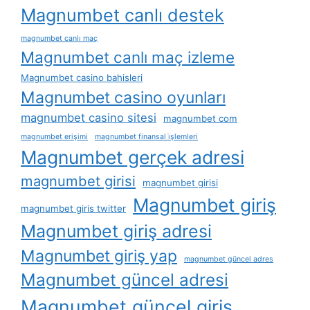
Magnumbet canlı destek
magnumbet canlı maç
Magnumbet canlı maç izleme
Magnumbet casino bahisleri
Magnumbet casino oyunları
magnumbet casino sitesi
magnumbet com
magnumbet erişimi
magnumbet finansal i̇şlemleri
Magnumbet gerçek adresi
magnumbet girisi
magnumbet girisi
Magnumbet giriş
magnumbet giris twitter
Magnumbet giriş adresi
Magnumbet giriş yap
magnumbet güncel adres
Magnumbet güncel adresi
Magnumbet güncel giriş