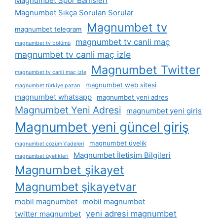
Magnumbet Spor Bahisleri
Magnumbet Sıkça Sorulan Sorular
Magnumbet tv
magnumbet telegram
magnumbet tv canli maç
magnumbet tv bölümü
magnumbet tv canli maç izle
Magnumbet Twitter
magnumbet tv canli maç izle
magnumbet web sitesi
magnumbet türkiye pazarı
magnumbet whatsapp
magnumbet yeni adres
Magnumbet Yeni Adresi
magnumbet yeni giris
Magnumbet yeni güncel giriş
magnumbet üyelik
magnumbet çözüm i̇fadeleri
Magnumbet İletişim Bilgileri
magnumbet üyelikleri
Magnumbet şikayet
Magnumbet şikayetvar
mobil magnumbet
mobil magnumbet
yeni adresi magnumbet
twitter magnumbet