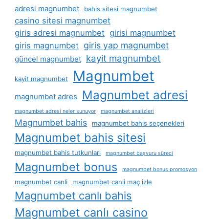
adresi magnumbet
bahis sitesi magnumbet
casino sitesi magnumbet
giris adresi magnumbet
girisi magnumbet
giris yap magnumbet
giris magnumbet
kayit magnumbet
güncel magnumbet
Magnumbet
kayit magnumbet
Magnumbet adresi
magnumbet adres
magnumbet adresi neler sunuyor
magnumbet analizleri
Magnumbet bahis
magnumbet bahis seçenekleri
Magnumbet bahis sitesi
magnumbet bahis tutkunları
magnumbet başvuru süreci
Magnumbet bonus
magnumbet bonus promosyon
magnumbet canli
magnumbet canli maç izle
Magnumbet canlı bahis
Magnumbet canlı casino