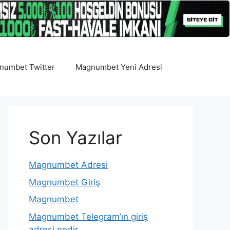
numbet Twitter
Magnumbet Yeni Adresi
Son Yazılar
Magnumbet Adresi
Magnumbet Giriş
Magnumbet
Magnumbet Telegram’ın giriş
adresi nedir