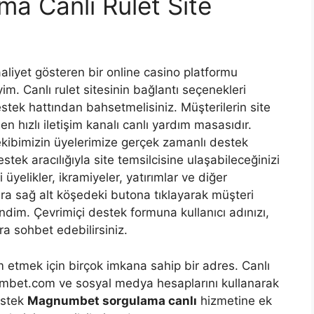
a Canlı Rulet Site
aliyet gösteren bir online casino platformu
. Canlı rulet sitesinin bağlantı seçenekleri
estek hattından bahsetmelisiniz. Müşterilerin site
 en hızlı iletişim kanalı canlı yardım masasıdır.
 ekibimizin üyelerimize gerçek zamanlı destek
k aracılığıyla site temsilcisine ulaşabileceğinizi
 üyelikler, ikramiyeler, yatırımlar ve diğer
nra sağ alt köşedeki butona tıklayarak müşteri
endim. Çevrimiçi destek formuna kullanıcı adınızı,
ra sohbet edebilirsiniz.
tmek için birçok imkana sahip bir adres. Canlı
umbet.com ve sosyal medya hesaplarını kullanarak
destek
Magnumbet sorgulama canlı
hizmetine ek