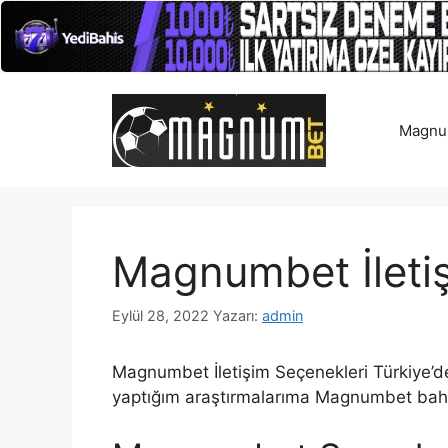
İçeriğe
atla
Magnu
Magnumbet İleti
Eylül 28, 2022
Yazarı:
admin
Magnumbet İletişim Seçenekleri Türkiye’de
yaptığım araştırmalarıma Magnumbet bahi