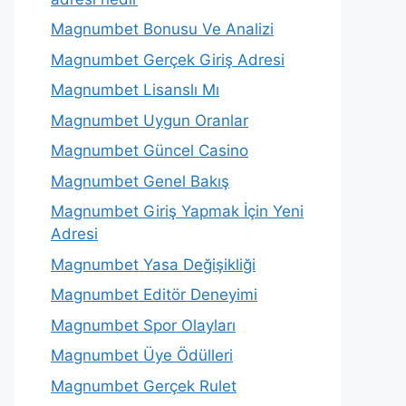
Magnumbet Bonusu Ve Analizi
Magnumbet Gerçek Giriş Adresi
Magnumbet Lisanslı Mı
Magnumbet Uygun Oranlar
Magnumbet Güncel Casino
Magnumbet Genel Bakış
Magnumbet Giriş Yapmak İçin Yeni
Adresi
Magnumbet Yasa Değişikliği
Magnumbet Editör Deneyimi
Magnumbet Spor Olayları
Magnumbet Üye Ödülleri
Magnumbet Gerçek Rulet