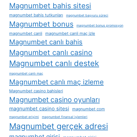
Magnumbet bahis sitesi
magnumbet bahis tutkunları
magnumbet başvuru süreci
Magnumbet bonus
magnumbet bonus promosyon
magnumbet canli
magnumbet canli maç izle
Magnumbet canlı bahis
Magnumbet canlı casino
Magnumbet canlı destek
magnumbet canlı maç
Magnumbet canlı maç izleme
Magnumbet casino bahisleri
Magnumbet casino oyunları
magnumbet casino sitesi
magnumbet com
magnumbet erişimi
magnumbet finansal i̇şlemleri
Magnumbet gerçek adresi
magnumbet girisi