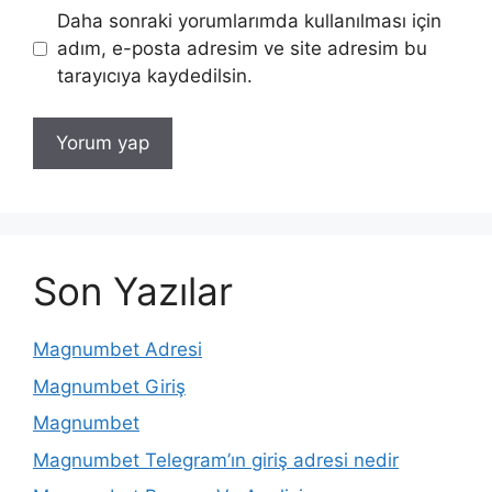
Daha sonraki yorumlarımda kullanılması için
adım, e-posta adresim ve site adresim bu
tarayıcıya kaydedilsin.
Son Yazılar
Magnumbet Adresi
Magnumbet Giriş
Magnumbet
Magnumbet Telegram’ın giriş adresi nedir