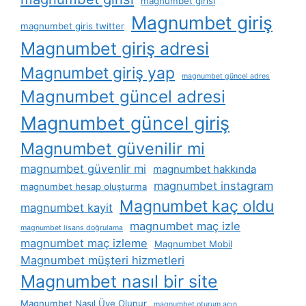
magnumbet girisi
Magnumbet giriş
magnumbet giris twitter
Magnumbet giriş adresi
Magnumbet giriş yap
magnumbet güncel adres
Magnumbet güncel adresi
Magnumbet güncel giriş
Magnumbet güvenilir mi
magnumbet güvenlir mi
magnumbet hakkında
magnumbet instagram
magnumbet hesap oluşturma
Magnumbet kaç oldu
magnumbet kayit
magnumbet maç izle
magnumbet lisans doğrulama
magnumbet maç izleme
Magnumbet Mobil
Magnumbet müşteri hizmetleri
Magnumbet nasıl bir site
Magnumbet Nasıl Üye Olunur
magnumbet oturum açın