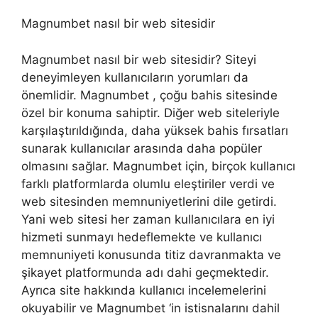
Magnumbet nasıl bir web sitesidir
Magnumbet nasıl bir web sitesidir? Siteyi
deneyimleyen kullanıcıların yorumları da
önemlidir. Magnumbet , çoğu bahis sitesinde
özel bir konuma sahiptir. Diğer web siteleriyle
karşılaştırıldığında, daha yüksek bahis fırsatları
sunarak kullanıcılar arasında daha popüler
olmasını sağlar. Magnumbet için, birçok kullanıcı
farklı platformlarda olumlu eleştiriler verdi ve
web sitesinden memnuniyetlerini dile getirdi.
Yani web sitesi her zaman kullanıcılara en iyi
hizmeti sunmayı hedeflemekte ve kullanıcı
memnuniyeti konusunda titiz davranmakta ve
şikayet platformunda adı dahi geçmektedir.
Ayrıca site hakkında kullanıcı incelemelerini
okuyabilir ve Magnumbet ‘in istisnalarını dahil