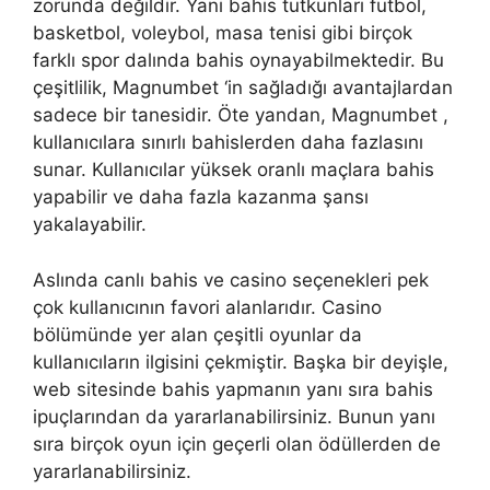
zorunda değildir. Yani bahis tutkunları futbol,
basketbol, voleybol, masa tenisi gibi birçok
farklı spor dalında bahis oynayabilmektedir. Bu
çeşitlilik, Magnumbet ‘in sağladığı avantajlardan
sadece bir tanesidir. Öte yandan, Magnumbet ,
kullanıcılara sınırlı bahislerden daha fazlasını
sunar. Kullanıcılar yüksek oranlı maçlara bahis
yapabilir ve daha fazla kazanma şansı
yakalayabilir.
Aslında canlı bahis ve casino seçenekleri pek
çok kullanıcının favori alanlarıdır. Casino
bölümünde yer alan çeşitli oyunlar da
kullanıcıların ilgisini çekmiştir. Başka bir deyişle,
web sitesinde bahis yapmanın yanı sıra bahis
ipuçlarından da yararlanabilirsiniz. Bunun yanı
sıra birçok oyun için geçerli olan ödüllerden de
yararlanabilirsiniz.