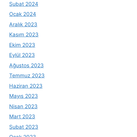
Şubat 2024
Ocak 2024
Aralık 2023
Kasım 2023
Ekim 2023
Eylül 2023
Ağustos 2023
Temmuz 2023
Haziran 2023
Mayıs 2023
Nisan 2023
Mart 2023
Şubat 2023