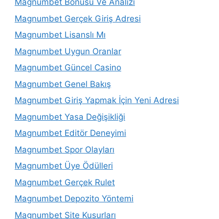
Magnumbet Bonusu Ve Analizi
Magnumbet Gerçek Giriş Adresi
Magnumbet Lisanslı Mı
Magnumbet Uygun Oranlar
Magnumbet Güncel Casino
Magnumbet Genel Bakış
Magnumbet Giriş Yapmak İçin Yeni Adresi
Magnumbet Yasa Değişikliği
Magnumbet Editör Deneyimi
Magnumbet Spor Olayları
Magnumbet Üye Ödülleri
Magnumbet Gerçek Rulet
Magnumbet Depozito Yöntemi
Magnumbet Site Kusurları