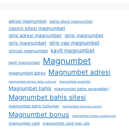
adresi magnumbet
bahis sitesi magnumbet
casino sitesi magnumbet
giris adresi magnumbet
girisi magnumbet
giris yap magnumbet
giris magnumbet
kayit magnumbet
güncel magnumbet
Magnumbet
kayit magnumbet
Magnumbet adresi
magnumbet adres
magnumbet adresi neler sunuyor
magnumbet analizleri
Magnumbet bahis
magnumbet bahis seçenekleri
Magnumbet bahis sitesi
magnumbet bahis tutkunları
magnumbet başvuru süreci
Magnumbet bonus
magnumbet bonus promosyon
magnumbet canli
magnumbet canli maç izle