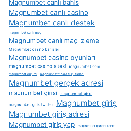
Magnumbet canlı bahis
Magnumbet canlı casino
Magnumbet canlı destek
magnumbet canlı maç
Magnumbet canlı maç izleme
Magnumbet casino bahisleri
Magnumbet casino oyunları
magnumbet casino sitesi
magnumbet com
magnumbet erişimi
magnumbet finansal i̇şlemleri
Magnumbet gerçek adresi
magnumbet girisi
magnumbet girisi
Magnumbet giriş
magnumbet giris twitter
Magnumbet giriş adresi
Magnumbet giriş yap
magnumbet güncel adres