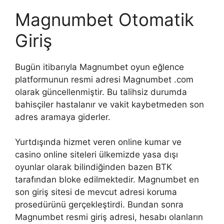
Magnumbet Otomatik
Giriş
Bugün itibarıyla Magnumbet oyun eğlence
platformunun resmi adresi Magnumbet .com
olarak güncellenmiştir. Bu talihsiz durumda
bahisçiler hastalanır ve vakit kaybetmeden son
adres aramaya giderler.
Yurtdışında hizmet veren online kumar ve
casino online siteleri ülkemizde yasa dışı
oyunlar olarak bilindiğinden bazen BTK
tarafından bloke edilmektedir. Magnumbet en
son giriş sitesi de mevcut adresi koruma
prosedürünü gerçekleştirdi. Bundan sonra
Magnumbet resmi giriş adresi, hesabı olanların