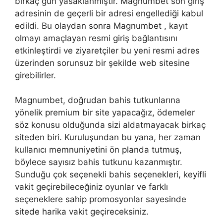
birkaç gün yasaklanmıştır. Magnumbet son giriş
adresinin de geçerli bir adresi engellediği kabul
edildi. Bu olaydan sonra Magnumbet , kayıt
olmayı amaçlayan resmi giriş bağlantısını
etkinleştirdi ve ziyaretçiler bu yeni resmi adres
üzerinden sorunsuz bir şekilde web sitesine
girebilirler.
Magnumbet, doğrudan bahis tutkunlarına
yönelik premium bir site yapacağız, ödemeler
söz konusu olduğunda sizi aldatmayacak birkaç
siteden biri. Kuruluşundan bu yana, her zaman
kullanıcı memnuniyetini ön planda tutmuş,
böylece sayısız bahis tutkunu kazanmıştır.
Sunduğu çok seçenekli bahis seçenekleri, keyifli
vakit geçirebileceğiniz oyunlar ve farklı
seçeneklere sahip promosyonlar sayesinde
sitede harika vakit geçireceksiniz.