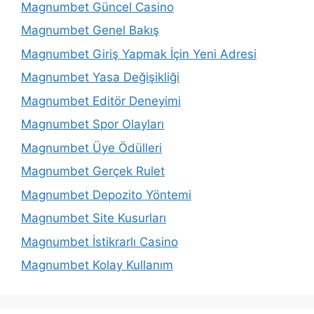
Magnumbet Güncel Casino
Magnumbet Genel Bakış
Magnumbet Giriş Yapmak İçin Yeni Adresi
Magnumbet Yasa Değişikliği
Magnumbet Editör Deneyimi
Magnumbet Spor Olayları
Magnumbet Üye Ödülleri
Magnumbet Gerçek Rulet
Magnumbet Depozito Yöntemi
Magnumbet Site Kusurları
Magnumbet İstikrarlı Casino
Magnumbet Kolay Kullanım