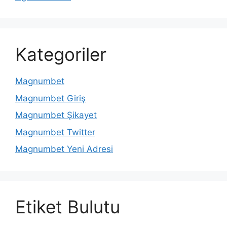
Kategoriler
Magnumbet
Magnumbet Giriş
Magnumbet Şikayet
Magnumbet Twitter
Magnumbet Yeni Adresi
Etiket Bulutu