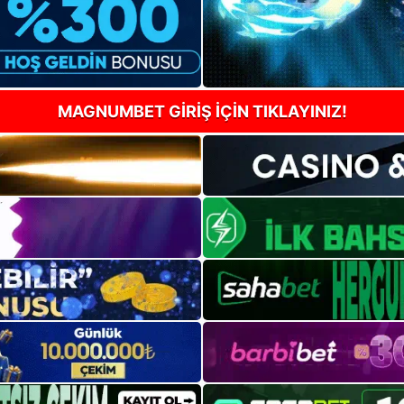
MAGNUMBET GİRİŞ İÇİN TIKLAYINIZ!