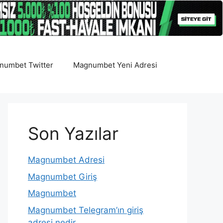
numbet Twitter
Magnumbet Yeni Adresi
Son Yazılar
Magnumbet Adresi
Magnumbet Giriş
Magnumbet
Magnumbet Telegram’ın giriş
adresi nedir