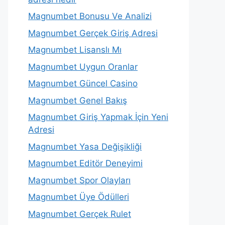
Magnumbet Bonusu Ve Analizi
Magnumbet Gerçek Giriş Adresi
Magnumbet Lisanslı Mı
Magnumbet Uygun Oranlar
Magnumbet Güncel Casino
Magnumbet Genel Bakış
Magnumbet Giriş Yapmak İçin Yeni
Adresi
Magnumbet Yasa Değişikliği
Magnumbet Editör Deneyimi
Magnumbet Spor Olayları
Magnumbet Üye Ödülleri
Magnumbet Gerçek Rulet