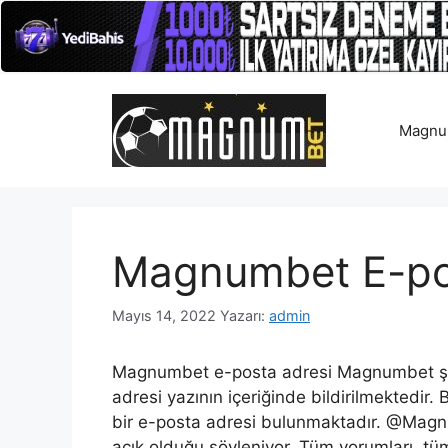
İçeriğe
atla
Magnu
Magnumbet E-po
Mayıs 14, 2022
Yazarı:
admin
Magnumbet e-posta adresi Magnumbet şik
adresi yazının içeriğinde bildirilmektedir.
bir e-posta adresi bulunmaktadır. @Magn
açık olduğu söyleniyor. Tüm yorumları, tüm