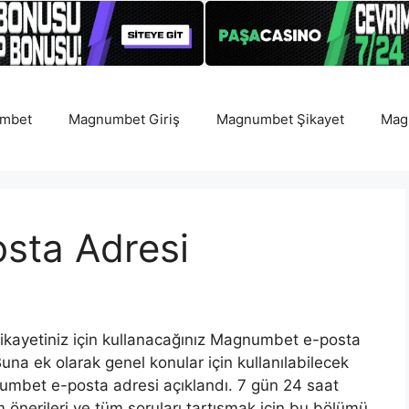
mbet
Magnumbet Giriş
Magnumbet Şikayet
Mag
sta Adresi
ayetiniz için kullanacağınız Magnumbet e-posta
 Buna ek olarak genel konular için kullanılabilecek
umbet e-posta adresi açıklandı. 7 gün 24 saat
 önerileri ve tüm soruları tartışmak için bu bölümü