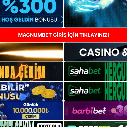
MAGNUMBET GİRİŞ İÇİN TIKLAYINIZ!