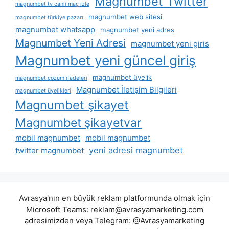
Magnumbet Twitter
magnumbet tv canli maç izle
magnumbet web sitesi
magnumbet türkiye pazarı
magnumbet whatsapp
magnumbet yeni adres
Magnumbet Yeni Adresi
magnumbet yeni giris
Magnumbet yeni güncel giriş
magnumbet üyelik
magnumbet çözüm i̇fadeleri
Magnumbet İletişim Bilgileri
magnumbet üyelikleri
Magnumbet şikayet
Magnumbet şikayetvar
mobil magnumbet
mobil magnumbet
yeni adresi magnumbet
twitter magnumbet
Avrasya'nın en büyük reklam platformunda olmak için
Microsoft Teams:
reklam@avrasyamarketing.com
adresimizden veya Telegram: @Avrasyamarketing