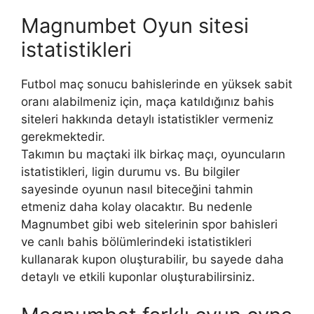
Magnumbet Oyun sitesi
istatistikleri
Futbol maç sonucu bahislerinde en yüksek sabit
oranı alabilmeniz için, maça katıldığınız bahis
siteleri hakkında detaylı istatistikler vermeniz
gerekmektedir.
Takımın bu maçtaki ilk birkaç maçı, oyuncuların
istatistikleri, ligin durumu vs. Bu bilgiler
sayesinde oyunun nasıl biteceğini tahmin
etmeniz daha kolay olacaktır. Bu nedenle
Magnumbet gibi web sitelerinin spor bahisleri
ve canlı bahis bölümlerindeki istatistikleri
kullanarak kupon oluşturabilir, bu sayede daha
detaylı ve etkili kuponlar oluşturabilirsiniz.