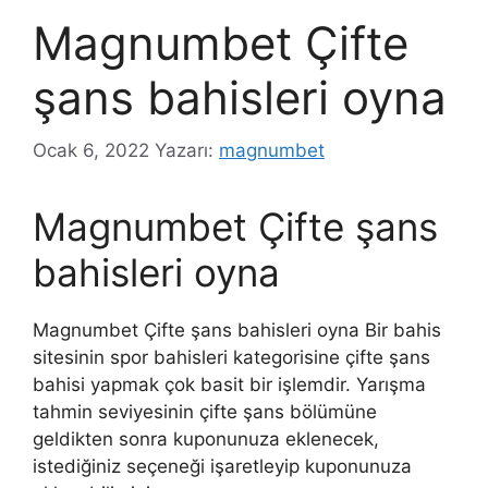
Magnumbet Çifte
şans bahisleri oyna
Ocak 6, 2022
Yazarı:
magnumbet
Magnumbet Çifte şans
bahisleri oyna
Magnumbet Çifte şans bahisleri oyna Bir bahis
sitesinin spor bahisleri kategorisine çifte şans
bahisi yapmak çok basit bir işlemdir. Yarışma
tahmin seviyesinin çifte şans bölümüne
geldikten sonra kuponunuza eklenecek,
istediğiniz seçeneği işaretleyip kuponunuza