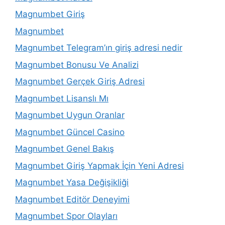
Magnumbet Giriş
Magnumbet
Magnumbet Telegram’ın giriş adresi nedir
Magnumbet Bonusu Ve Analizi
Magnumbet Gerçek Giriş Adresi
Magnumbet Lisanslı Mı
Magnumbet Uygun Oranlar
Magnumbet Güncel Casino
Magnumbet Genel Bakış
Magnumbet Giriş Yapmak İçin Yeni Adresi
Magnumbet Yasa Değişikliği
Magnumbet Editör Deneyimi
Magnumbet Spor Olayları