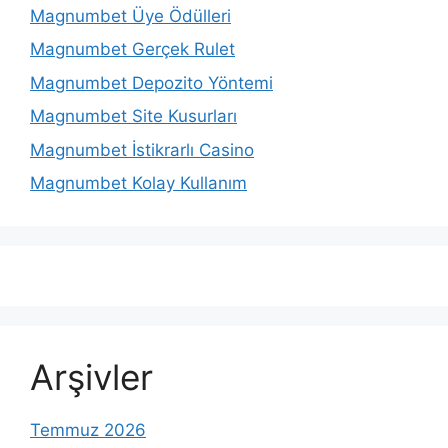
Magnumbet Üye Ödülleri
Magnumbet Gerçek Rulet
Magnumbet Depozito Yöntemi
Magnumbet Site Kusurları
Magnumbet İstikrarlı Casino
Magnumbet Kolay Kullanım
Arşivler
Temmuz 2026