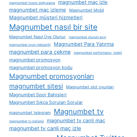
magnumbet maç izle
magnumbet lisans doğrulama
magnumbet maç izleme
Magnumbet Mobil
Magnumbet müşteri hizmetleri
Magnumbet nasıl bir site
Magnumbet Nasıl Üye Olunur
magnumbet oturum açın
Magnumbet Para Yatırma
magnumbet oyun mekaniği
magnumbet para çekme
magnumbet performansı, mobil
magnumbet promosyon
magnumbet promosyon kodu
Magnumbet promosyonları
magnumbet sitesi
Magnumbet slot oyunları
Magnumbet Spor Bahisleri
Magnumbet Sıkça Sorulan Sorular
Magnumbet tv
magnumbet telegram
magnumbet tv canli maç
magnumbet tv bölümü
magnumbet tv canli maç izle