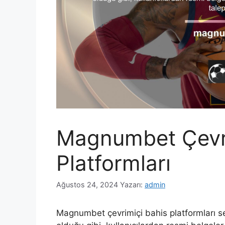
Magnumbet Çevri
Platformları
Ağustos 24, 2024
Yazarı:
admin
Magnumbet çevrimiçi bahis platformları se