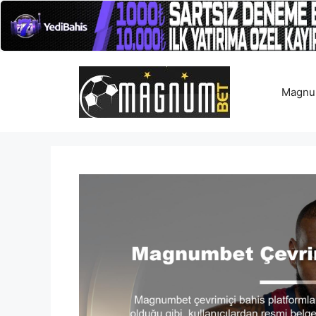
İçeriğe
atla
Magnu