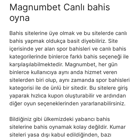
Magnumbet Canlı bahis
oyna
Bahis sitelerine üye olmak ve bu sitelerde canlı
bahis yapmak oldukça basit diyebiliriz. Site
içerisinde yer alan spor bahisleri ve canlı bahis
kategorilerinde binlerce farklı bahis seçeneği ile
karşılaşılabilmektedir. Magnumbet, her gün
binlerce kullanıcıya aynı anda hizmet veren
sitelerden biri olup, aynı zamanda spor bahisleri
kategorisi ile de ünlü bir sitedir. Bu sitelere giriş
yaparak hızlıca kupon oluşturabilir ve ardından
diğer oyun seçeneklerinden yararlanabilirsiniz.
Bildiğiniz gibi ülkemizdeki yabancı bahis
sitelerine bahis oynamak kolay değildir. Kumar
siteleri yasa dışı kabul edildiğinden, bazı