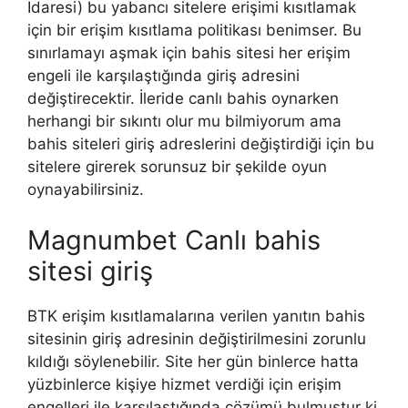
İdaresi) bu yabancı sitelere erişimi kısıtlamak
için bir erişim kısıtlama politikası benimser. Bu
sınırlamayı aşmak için bahis sitesi her erişim
engeli ile karşılaştığında giriş adresini
değiştirecektir. İleride canlı bahis oynarken
herhangi bir sıkıntı olur mu bilmiyorum ama
bahis siteleri giriş adreslerini değiştirdiği için bu
sitelere girerek sorunsuz bir şekilde oyun
oynayabilirsiniz.
Magnumbet Canlı bahis
sitesi giriş
BTK erişim kısıtlamalarına verilen yanıtın bahis
sitesinin giriş adresinin değiştirilmesini zorunlu
kıldığı söylenebilir. Site her gün binlerce hatta
yüzbinlerce kişiye hizmet verdiği için erişim
engelleri ile karşılaştığında çözümü bulmuştur ki