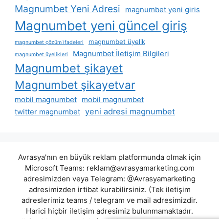
Magnumbet Yeni Adresi
magnumbet yeni giris
Magnumbet yeni güncel giriş
magnumbet üyelik
magnumbet çözüm i̇fadeleri
Magnumbet İletişim Bilgileri
magnumbet üyelikleri
Magnumbet şikayet
Magnumbet şikayetvar
mobil magnumbet
mobil magnumbet
yeni adresi magnumbet
twitter magnumbet
Avrasya'nın en büyük reklam platformunda olmak için
Microsoft Teams:
reklam@avrasyamarketing.com
adresimizden veya Telegram: @Avrasyamarketing
adresimizden irtibat kurabilirsiniz. (Tek iletişim
adreslerimiz teams / telegram ve mail adresimizdir.
Harici hiçbir iletişim adresimiz bulunmamaktadır.