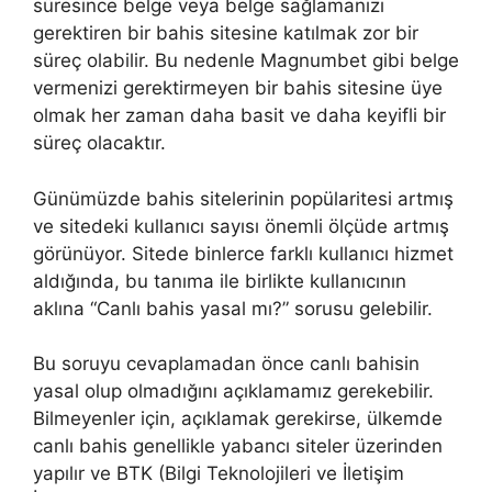
süresince belge veya belge sağlamanızı
gerektiren bir bahis sitesine katılmak zor bir
süreç olabilir. Bu nedenle Magnumbet gibi belge
vermenizi gerektirmeyen bir bahis sitesine üye
olmak her zaman daha basit ve daha keyifli bir
süreç olacaktır.
Günümüzde bahis sitelerinin popülaritesi artmış
ve sitedeki kullanıcı sayısı önemli ölçüde artmış
görünüyor. Sitede binlerce farklı kullanıcı hizmet
aldığında, bu tanıma ile birlikte kullanıcının
aklına “Canlı bahis yasal mı?” sorusu gelebilir.
Bu soruyu cevaplamadan önce canlı bahisin
yasal olup olmadığını açıklamamız gerekebilir.
Bilmeyenler için, açıklamak gerekirse, ülkemde
canlı bahis genellikle yabancı siteler üzerinden
yapılır ve BTK (Bilgi Teknolojileri ve İletişim