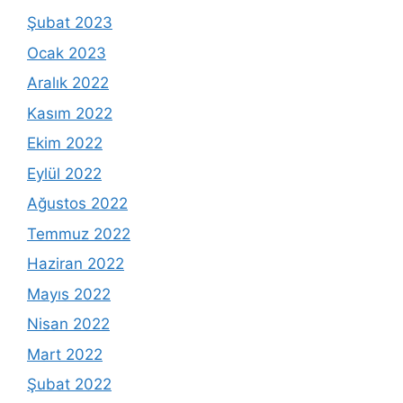
Şubat 2023
Ocak 2023
Aralık 2022
Kasım 2022
Ekim 2022
Eylül 2022
Ağustos 2022
Temmuz 2022
Haziran 2022
Mayıs 2022
Nisan 2022
Mart 2022
Şubat 2022