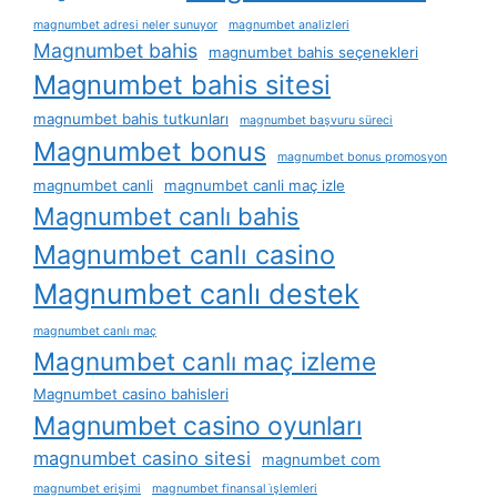
magnumbet adresi neler sunuyor
magnumbet analizleri
Magnumbet bahis
magnumbet bahis seçenekleri
Magnumbet bahis sitesi
magnumbet bahis tutkunları
magnumbet başvuru süreci
Magnumbet bonus
magnumbet bonus promosyon
magnumbet canli
magnumbet canli maç izle
Magnumbet canlı bahis
Magnumbet canlı casino
Magnumbet canlı destek
magnumbet canlı maç
Magnumbet canlı maç izleme
Magnumbet casino bahisleri
Magnumbet casino oyunları
magnumbet casino sitesi
magnumbet com
magnumbet erişimi
magnumbet finansal i̇şlemleri