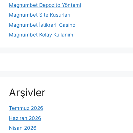
Magnumbet Depozito Yöntemi
Magnumbet Site Kusurları
Magnumbet İstikrarlı Casino
Magnumbet Kolay Kullanım
Arşivler
Temmuz 2026
Haziran 2026
Nisan 2026