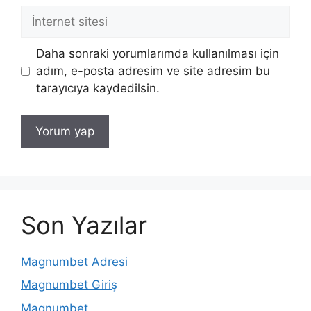
İnternet
sitesi
Daha sonraki yorumlarımda kullanılması için
adım, e-posta adresim ve site adresim bu
tarayıcıya kaydedilsin.
Son Yazılar
Magnumbet Adresi
Magnumbet Giriş
Magnumbet