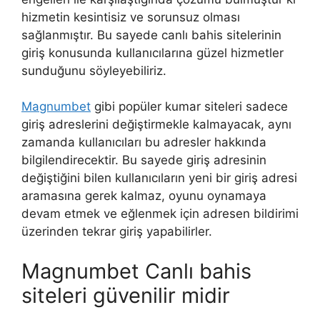
hizmetin kesintisiz ve sorunsuz olması
sağlanmıştır. Bu sayede canlı bahis sitelerinin
giriş konusunda kullanıcılarına güzel hizmetler
sunduğunu söyleyebiliriz.
Magnumbet
gibi popüler kumar siteleri sadece
giriş adreslerini değiştirmekle kalmayacak, aynı
zamanda kullanıcıları bu adresler hakkında
bilgilendirecektir. Bu sayede giriş adresinin
değiştiğini bilen kullanıcıların yeni bir giriş adresi
aramasına gerek kalmaz, oyunu oynamaya
devam etmek ve eğlenmek için adresen bildirimi
üzerinden tekrar giriş yapabilirler.
Magnumbet Canlı bahis
siteleri güvenilir midir