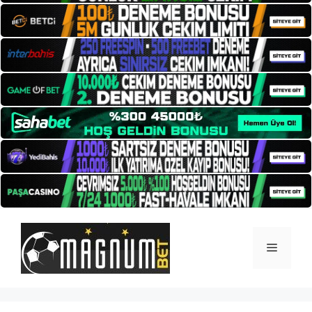
İçeriğe
atla
Menü