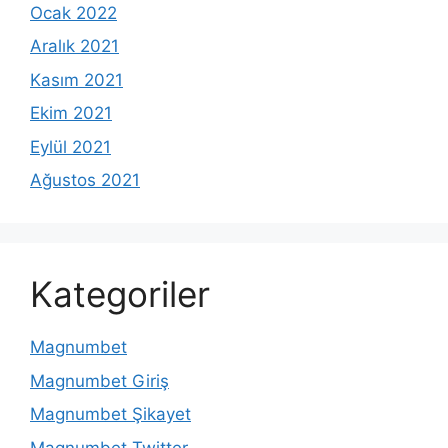
Ocak 2022
Aralık 2021
Kasım 2021
Ekim 2021
Eylül 2021
Ağustos 2021
Kategoriler
Magnumbet
Magnumbet Giriş
Magnumbet Şikayet
Magnumbet Twitter