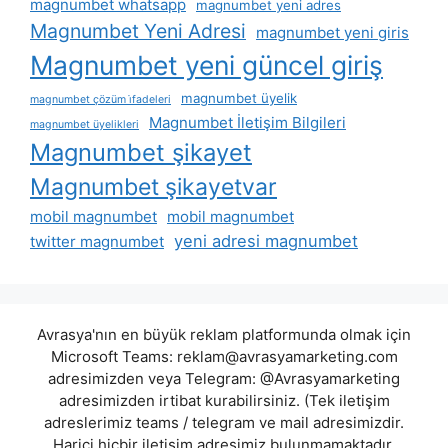
magnumbet whatsapp
magnumbet yeni adres
Magnumbet Yeni Adresi
magnumbet yeni giris
Magnumbet yeni güncel giriş
magnumbet üyelik
magnumbet çözüm i̇fadeleri
Magnumbet İletişim Bilgileri
magnumbet üyelikleri
Magnumbet şikayet
Magnumbet şikayetvar
mobil magnumbet
mobil magnumbet
yeni adresi magnumbet
twitter magnumbet
Avrasya'nın en büyük reklam platformunda olmak için
Microsoft Teams:
reklam@avrasyamarketing.com
adresimizden veya Telegram: @Avrasyamarketing
adresimizden irtibat kurabilirsiniz. (Tek iletişim
adreslerimiz teams / telegram ve mail adresimizdir.
Harici hiçbir iletişim adresimiz bulunmamaktadır.