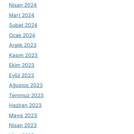
Nisan 2024
Mart 2024
Şubat 2024
Ocak 2024
Aralık 2023
Kasım 2023
Ekim 2023
Eylül 2023
Ağustos 2023
Temmuz 2023
Haziran 2023
Mayıs 2023
Nisan 2023