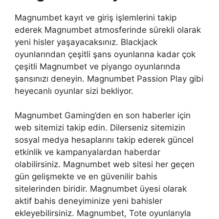
Magnumbet kayıt ve giriş işlemlerini takip
ederek Magnumbet atmosferinde sürekli olarak
yeni hisler yaşayacaksınız. Blackjack
oyunlarından çeşitli şans oyunlarına kadar çok
çeşitli Magnumbet ve piyango oyunlarında
şansınızı deneyin. Magnumbet Passion Play gibi
heyecanlı oyunlar sizi bekliyor.
Magnumbet Gaming’den en son haberler için
web sitemizi takip edin. Dilerseniz sitemizin
sosyal medya hesaplarını takip ederek güncel
etkinlik ve kampanyalardan haberdar
olabilirsiniz. Magnumbet web sitesi her geçen
gün gelişmekte ve en güvenilir bahis
sitelerinden biridir. Magnumbet üyesi olarak
aktif bahis deneyiminize yeni bahisler
ekleyebilirsiniz. Magnumbet, Tote oyunlarıyla