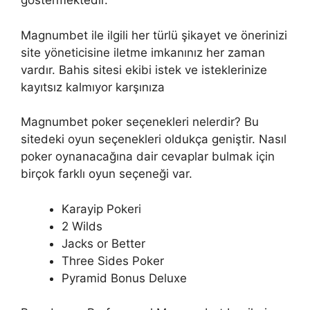
göstermektedir.
Magnumbet ile ilgili her türlü şikayet ve önerinizi
site yöneticisine iletme imkanınız her zaman
vardır. Bahis sitesi ekibi istek ve isteklerinize
kayıtsız kalmıyor karşınıza
Magnumbet poker seçenekleri nelerdir? Bu
sitedeki oyun seçenekleri oldukça geniştir. Nasıl
poker oynanacağına dair cevaplar bulmak için
birçok farklı oyun seçeneği var.
Karayip Pokeri
2 Wilds
Jacks or Better
Three Sides Poker
Pyramid Bonus Deluxe