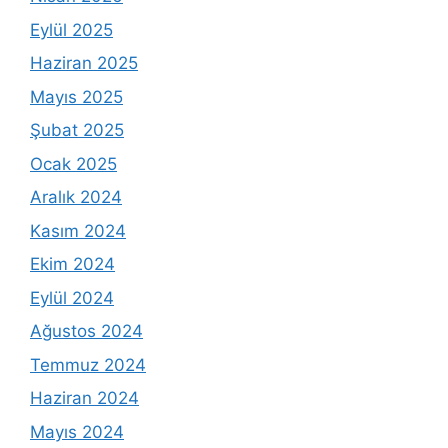
Eylül 2025
Haziran 2025
Mayıs 2025
Şubat 2025
Ocak 2025
Aralık 2024
Kasım 2024
Ekim 2024
Eylül 2024
Ağustos 2024
Temmuz 2024
Haziran 2024
Mayıs 2024