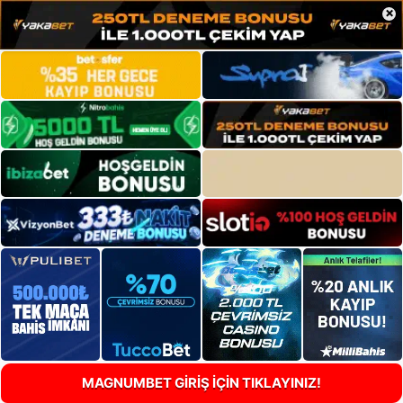
×
MAGNUMBET GİRİŞ İÇİN TIKLAYINIZ!