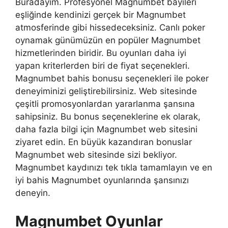
Buradayım. Profesyonel Magnumbet bayileri
eşliğinde kendinizi gerçek bir Magnumbet
atmosferinde gibi hissedeceksiniz. Canlı poker
oynamak günümüzün en popüler Magnumbet
hizmetlerinden biridir. Bu oyunları daha iyi
yapan kriterlerden biri de fiyat seçenekleri.
Magnumbet bahis bonusu seçenekleri ile poker
deneyiminizi geliştirebilirsiniz. Web sitesinde
çeşitli promosyonlardan yararlanma şansına
sahipsiniz. Bu bonus seçeneklerine ek olarak,
daha fazla bilgi için Magnumbet web sitesini
ziyaret edin. En büyük kazandıran bonuslar
Magnumbet web sitesinde sizi bekliyor.
Magnumbet kaydınızı tek tıkla tamamlayın ve en
iyi bahis Magnumbet oyunlarında şansınızı
deneyin.
Magnumbet Oyunlar