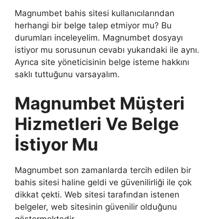
Magnumbet bahis sitesi kullanıcılarından
herhangi bir belge talep etmiyor mu? Bu
durumları inceleyelim. Magnumbet dosyayı
istiyor mu sorusunun cevabı yukarıdaki ile aynı.
Ayrıca site yöneticisinin belge isteme hakkını
saklı tuttuğunu varsayalım.
Magnumbet Müşteri
Hizmetleri Ve Belge
İstiyor Mu
Magnumbet son zamanlarda tercih edilen bir
bahis sitesi haline geldi ve güvenilirliği ile çok
dikkat çekti. Web sitesi tarafından istenen
belgeler, web sitesinin güvenilir olduğunu