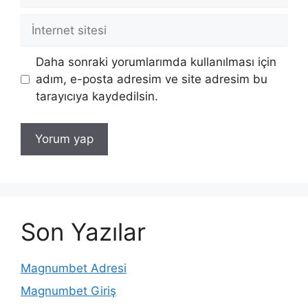
posta
İnternet
sitesi
Daha sonraki yorumlarımda kullanılması için
adım, e-posta adresim ve site adresim bu
tarayıcıya kaydedilsin.
Son Yazılar
Magnumbet Adresi
Magnumbet Giriş