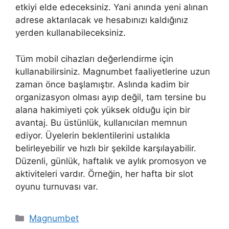
etkiyi elde edeceksiniz. Yani anında yeni alınan
adrese aktarılacak ve hesabınızı kaldığınız
yerden kullanabileceksiniz.
Tüm mobil cihazları değerlendirme için
kullanabilirsiniz. Magnumbet faaliyetlerine uzun
zaman önce başlamıştır. Aslında kadim bir
organizasyon olması ayıp değil, tam tersine bu
alana hakimiyeti çok yüksek olduğu için bir
avantaj. Bu üstünlük, kullanıcıları memnun
ediyor. Üyelerin beklentilerini ustalıkla
belirleyebilir ve hızlı bir şekilde karşılayabilir.
Düzenli, günlük, haftalık ve aylık promosyon ve
aktiviteleri vardır. Örneğin, her hafta bir slot
oyunu turnuvası var.
Kategoriler
Magnumbet