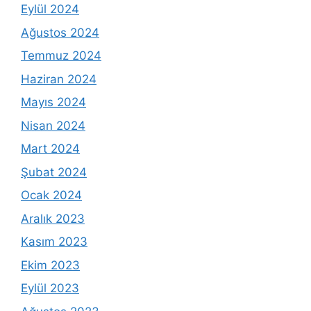
Eylül 2024
Ağustos 2024
Temmuz 2024
Haziran 2024
Mayıs 2024
Nisan 2024
Mart 2024
Şubat 2024
Ocak 2024
Aralık 2023
Kasım 2023
Ekim 2023
Eylül 2023