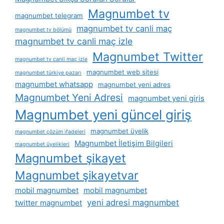
Magnumbet tv
magnumbet telegram
magnumbet tv canli maç
magnumbet tv bölümü
magnumbet tv canli maç izle
Magnumbet Twitter
magnumbet tv canli maç izle
magnumbet web sitesi
magnumbet türkiye pazarı
magnumbet whatsapp
magnumbet yeni adres
Magnumbet Yeni Adresi
magnumbet yeni giris
Magnumbet yeni güncel giriş
magnumbet üyelik
magnumbet çözüm i̇fadeleri
Magnumbet İletişim Bilgileri
magnumbet üyelikleri
Magnumbet şikayet
Magnumbet şikayetvar
mobil magnumbet
mobil magnumbet
yeni adresi magnumbet
twitter magnumbet