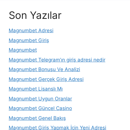
Son Yazılar
Magnumbet Adresi
Magnumbet Giriş
Magnumbet
Magnumbet Telegram’ın giriş adresi nedir
Magnumbet Bonusu Ve Analizi
Magnumbet Gerçek Giriş Adresi
Magnumbet Lisanslı Mı
Magnumbet Uygun Oranlar
Magnumbet Güncel Casino
Magnumbet Genel Bakış
Magnumbet Giriş Yapmak İçin Yeni Adresi