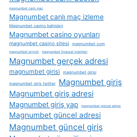
magnumbet canlı maç
Magnumbet canlı maç izleme
Magnumbet casino bahisleri
Magnumbet casino oyunları
magnumbet casino sitesi
magnumbet com
magnumbet erişimi
magnumbet finansal i̇şlemleri
Magnumbet gerçek adresi
magnumbet girisi
magnumbet girisi
Magnumbet giriş
magnumbet giris twitter
Magnumbet giriş adresi
Magnumbet giriş yap
magnumbet güncel adres
Magnumbet güncel adresi
Magnumbet güncel giriş