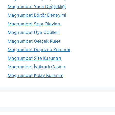
Magnumbet Yasa Değişikliği
Magnumbet Editör Deneyimi
Magnumbet Spor Olayları
Magnumbet Üye Ödülleri
Magnumbet Gerçek Rulet
Magnumbet Depozito Yöntemi
Magnumbet Site Kusurları
Magnumbet İstikrarlı Casino
Magnumbet Kolay Kullanım