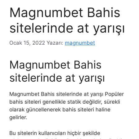
Magnumbet Bahis
sitelerinde at yarışı
Ocak 15, 2022
Yazarı:
magnumbet
Magnumbet Bahis
sitelerinde at yarışı
Magnumbet Bahis sitelerinde at yarışı Popüler
bahis siteleri genellikle statik değildir, sürekli
olarak güncellenerek bahis siteleri haline
gelirler.
Bu sitelerin kullanıcıları hiçbir şekilde