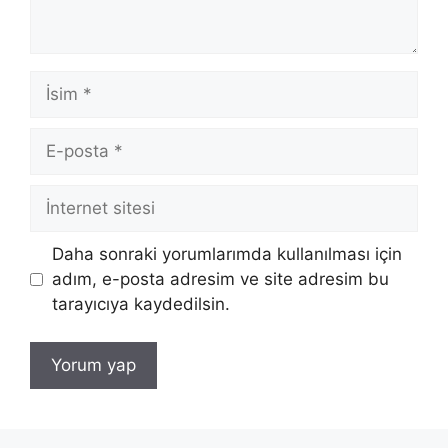
İsim
E-
posta
İnternet
sitesi
Daha sonraki yorumlarımda kullanılması için
adım, e-posta adresim ve site adresim bu
tarayıcıya kaydedilsin.