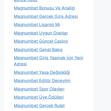
Magnumbet Bonusu Ve Analizi
Magnumbet Gerçek Giriş Adresi
Magnumbet Lisanslı Mı
Magnumbet Uygun Oranlar
Magnumbet Güncel Casino
Magnumbet Genel Bakış
Magnumbet Giriş Yapmak İçin Yeni
Adresi
Magnumbet Yasa Değişikliği
Magnumbet Editör Deneyimi
Magnumbet Spor Olayları
Magnumbet Üye Ödülleri
Magnumbet Gerçek Rulet