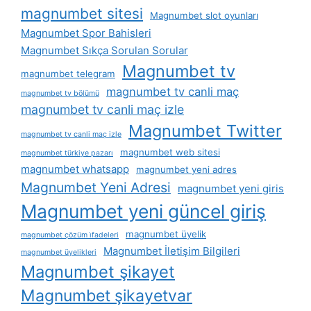
magnumbet sitesi
Magnumbet slot oyunları
Magnumbet Spor Bahisleri
Magnumbet Sıkça Sorulan Sorular
Magnumbet tv
magnumbet telegram
magnumbet tv canli maç
magnumbet tv bölümü
magnumbet tv canli maç izle
Magnumbet Twitter
magnumbet tv canli maç izle
magnumbet web sitesi
magnumbet türkiye pazarı
magnumbet whatsapp
magnumbet yeni adres
Magnumbet Yeni Adresi
magnumbet yeni giris
Magnumbet yeni güncel giriş
magnumbet üyelik
magnumbet çözüm i̇fadeleri
Magnumbet İletişim Bilgileri
magnumbet üyelikleri
Magnumbet şikayet
Magnumbet şikayetvar