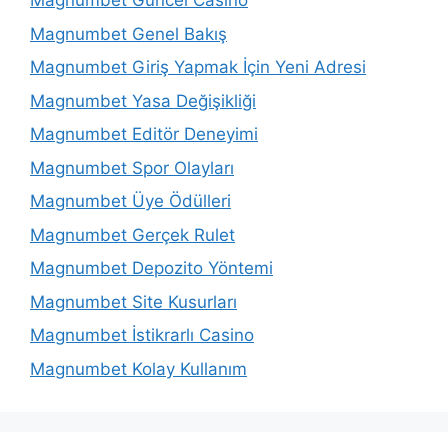
Magnumbet Güncel Casino
Magnumbet Genel Bakış
Magnumbet Giriş Yapmak İçin Yeni Adresi
Magnumbet Yasa Değişikliği
Magnumbet Editör Deneyimi
Magnumbet Spor Olayları
Magnumbet Üye Ödülleri
Magnumbet Gerçek Rulet
Magnumbet Depozito Yöntemi
Magnumbet Site Kusurları
Magnumbet İstikrarlı Casino
Magnumbet Kolay Kullanım