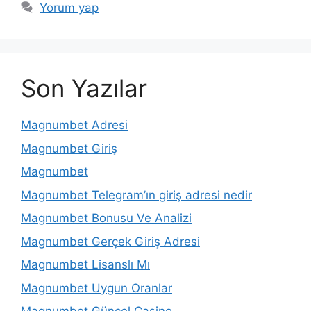
Yorum yap
Son Yazılar
Magnumbet Adresi
Magnumbet Giriş
Magnumbet
Magnumbet Telegram’ın giriş adresi nedir
Magnumbet Bonusu Ve Analizi
Magnumbet Gerçek Giriş Adresi
Magnumbet Lisanslı Mı
Magnumbet Uygun Oranlar