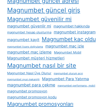
Magnumbet güncel adresi
Magnumbet güncel giriş
Magnumbet güvenilir mi
magnumbet güvenlir mi
magnumbet hakkında
magnumbet instagram
magnumbet hesap oluşturma
Magnumbet kaç oldu
magnumbet kayit
magnumbet maç izle
magnumbet lisans doğrulama
magnumbet maç izleme
Magnumbet Mobil
Magnumbet müşteri hizmetleri
Magnumbet nasıl bir site
Magnumbet Nasıl Üye Olunur
magnumbet oturum açın
Magnumbet Para Yatırma
magnumbet oyun mekaniği
magnumbet para çekme
magnumbet performansı, mobil
magnumbet promosyon
magnumbet promosyon kodu
Magnumbet promosyonları